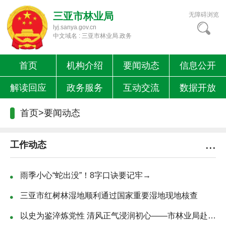
三亚市林业局
无障碍浏览
lyj.sanya.gov.cn
中文域名 : 三亚市林业局.政务
首页
机构介绍
要闻动态
信息公开
解读回应
政务服务
互动交流
数据开放
首页
>
要闻动态
...
工作动态
雨季小心“蛇出没”！8字口诀要记牢→
三亚市红树林湿地顺利通过国家重要湿地现地核查
以史为鉴淬炼党性 清风正气浸润初心——市林业局赴海南省党风廉政建设...