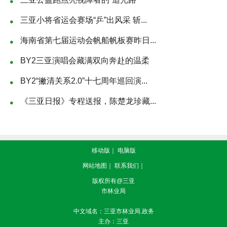
三亚小将省运会赛场“乒”出风采 斩...
海南省第七届运动会帆船帆板赛昨日...
BY2三亚演唱会藏满双向奔赴的温柔
BY2“撇清关系2.0”十七周年巡回演...
《三亚日报》专程送报，陈楚龙珍藏...
移动版
｜
电脑版
网站地图
｜
联系我们
｜
版权所有@三亚
市林业局
中文域名：三亚市林业局.政务
主办：三亚