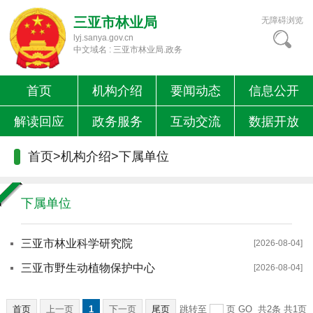
三亚市林业局
无障碍浏览
lyj.sanya.gov.cn
中文域名 : 三亚市林业局.政务
首页
机构介绍
要闻动态
信息公开
解读回应
政务服务
互动交流
数据开放
首页
>
机构介绍
>
下属单位
下属单位
三亚市林业科学研究院
[2026-08-04]
三亚市野生动植物保护中心
[2026-08-04]
首页
上一页
1
下一页
尾页
跳转至
页
GO
共2条
共1页