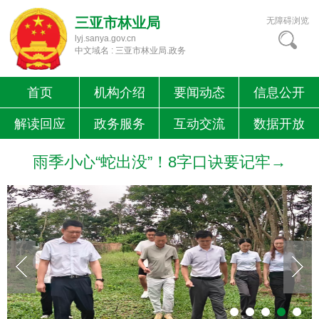
三亚市林业局
无障碍浏览
lyj.sanya.gov.cn
中文域名 : 三亚市林业局.政务
首页
机构介绍
要闻动态
信息公开
解读回应
政务服务
互动交流
数据开放
雨季小心“蛇出没”！8字口诀要记牢→