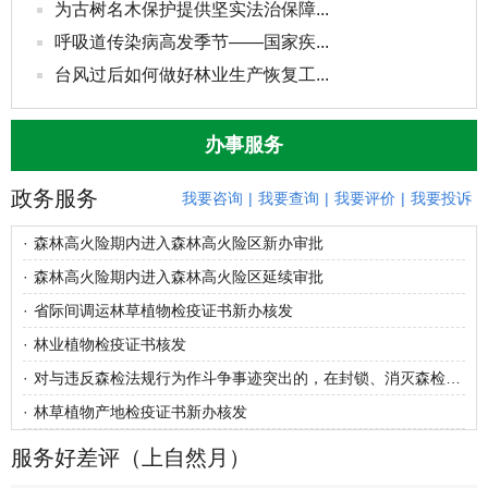
为古树名木保护提供坚实法治保障...
呼吸道传染病高发季节——国家疾...
台风过后如何做好林业生产恢复工...
办事服务
政务服务
我要咨询
|
我要查询
|
我要评价
|
我要投诉
·
森林高火险期内进入森林高火险区新办审批
·
森林高火险期内进入森林高火险区延续审批
·
省际间调运林草植物检疫证书新办核发
·
林业植物检疫证书核发
·
对与违反森检法规行为作斗争事迹突出的，在封锁、消灭森检对象工作中有显著成绩的，在森检技术研究和推广工作中获得重大成果或者显著效益的，防止危险性森林病、虫传播蔓延作出重要贡献的单位和个人的奖励
·
林草植物产地检疫证书新办核发
服务好差评（上自然月）