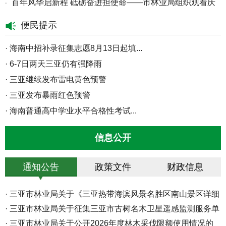
百年风华启新程 砥砺奋进担使命——市林业局组织观看庆
•
产党...
祝中...
便民提示
·
海南中招补录征集志愿8月13日起填...
·
6-7日两天三亚仍有强降雨
·
三亚继续发布雷电黄色预警
·
三亚发布暴雨红色预警
·
海南普通高中学业水平合格性考试...
·
8月5日至7日三亚将迎来持续性强降...
信息公开
·
三亚市防灾减灾救灾和安全生产委...
·
海南高招高职（专科）批30日起填...
通知公告
政策文件
财政信息
·
海南中招二次志愿填报29日12时截...
·
三亚市2026年秋季中小学转学线上...
·
三亚市林业局关于《三亚热带海滨风景名胜区南山景区详细
·
海南高招本科普通批投档分数线划...
·
三亚市林业局关于征集三亚市古树名木卫星遥感监测服务单
规...
·
演唱会期间 体育中心周边道路实施...
·
三亚市林业局关于公开2026年度林木采伐限额使用情况的