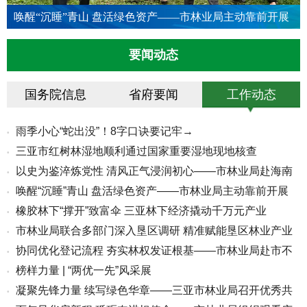
唤醒“沉睡”青山 盘活绿色资产——市林业局主动靠前开展
林权抵押融资对接服务
要闻动态
国务院信息
省府要闻
工作动态
雨季小心“蛇出没”！8字口诀要记牢→
•
三亚市红树林湿地顺利通过国家重要湿地现地核查
•
以史为鉴淬炼党性 清风正气浸润初心——市林业局赴海南
•
唤醒“沉睡”青山 盘活绿色资产——市林业局主动靠前开展
•
省党...
橡胶林下“撑开”致富伞 三亚林下经济撬动千万元产业
•
林...
市林业局联合多部门深入垦区调研 精准赋能垦区林业产业
•
协同优化登记流程 夯实林权发证根基——市林业局赴市不
•
高质...
榜样力量 | “两优一先”风采展
•
动产...
凝聚先锋力量 续写绿色华章——三亚市林业局召开优秀共
•