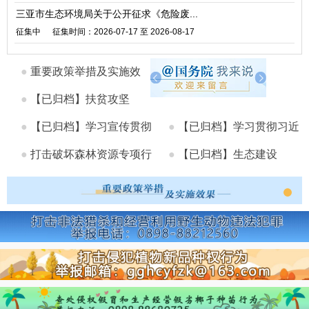
三亚市生态环境局关于公开征求《危险废...
征集中
征集时间：2026-07-17 至 2026-08-17
●
重要政策举措及实施效
果
●
【已归档】扶贫攻坚
●
【已归档】学习宣传贯彻
●
【已归档】学习贯彻习近
党的...
●
打击破坏森林资源专项行
平总...
●
【已归档】生态建设
动